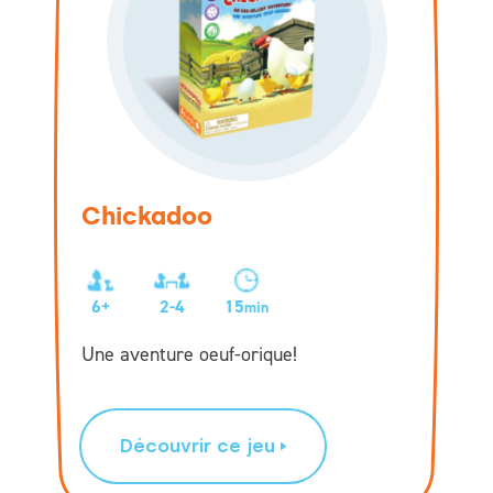
Chickadoo
6+
2-4
15
min
Une aventure oeuf-orique!
Découvrir ce jeu