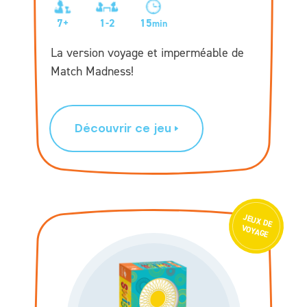
7+
1-2
15
min
La version voyage et imperméable de
Match Madness!
Découvrir ce jeu
JEU
X D
E
VOYAGE