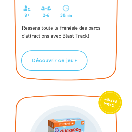
8+
2-6
30
min
Ressens toute la frénésie des parcs
d'attractions avec Blast Track!
Découvrir ce jeu
JEU
X D
E
VOYAGE