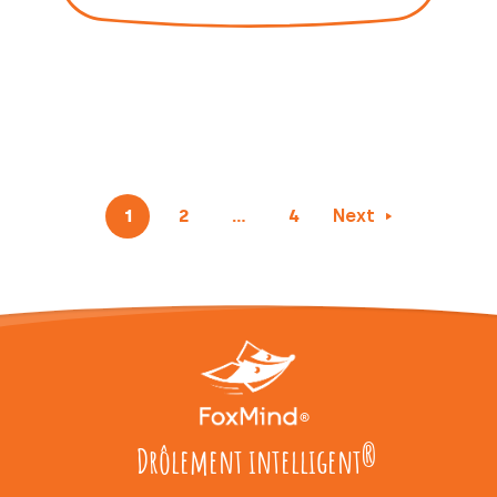
1
2
…
4
Next
Drôlement intelligent
®