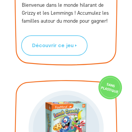
Bienvenue dans le monde hilarant de
Grizzy et les Lemmings ! Accumulez les
familles autour du monde pour gagner!
Découvrir ce jeu
SAN
S
PLASTIQ
U
E