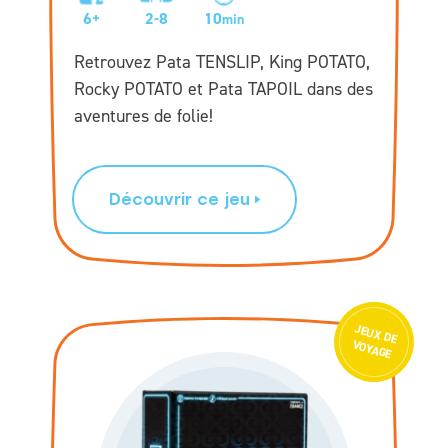
6+
2-8
10
min
Retrouvez Pata TENSLIP, King POTATO,
Rocky POTATO et Pata TAPOIL dans des
aventures de folie!
Découvrir ce jeu
JEU
X D
E
VOYAGE