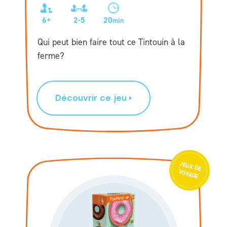
6+
2-5
20
min
Qui peut bien faire tout ce Tintouin à la
ferme?
Découvrir ce jeu
JEU
X D
E
VOYAGE