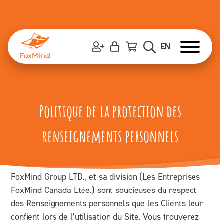
Skip
to
content
EN
Politique de la protection des
renseignements personnels
FoxMind Group LTD., et sa division (Les Entreprises
FoxMind Canada Ltée.) sont soucieuses du respect
des Renseignements personnels que les Clients leur
confient lors de l’utilisation du Site. Vous trouverez