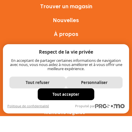
Trouver un magasin
Nouvelles
À propos
Contact
Respect de la vie privée
En acceptant de partager certaines informations de navigation
Intranet
avec nous, vous nous aidez à nous améliorer et à vous offrir une
meilleure expérience.
Tout refuser
Personnaliser
Tout accepter
© 2026 FoxMind. Tous droits réservés.
Politique de confidentialité
Propulsé par
-
Mentions légales
Politique de la protection des
renseignements personnels