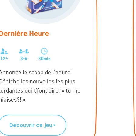
Dernière Heure
12+
3-6
30
min
Annonce le scoop de l’heure!
Déniche les nouvelles les plus
tordantes qui t’font dire: « tu me
niaises?! »
Découvrir ce jeu