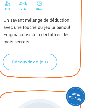
10+
2-4
30
min
Un savant mélange de déduction
avec une touche du jeu le pendu!
Enigma consiste à déchiffrer des
mots secrets
Découvrir ce jeu
BRAIN
ILD
BU
ERS