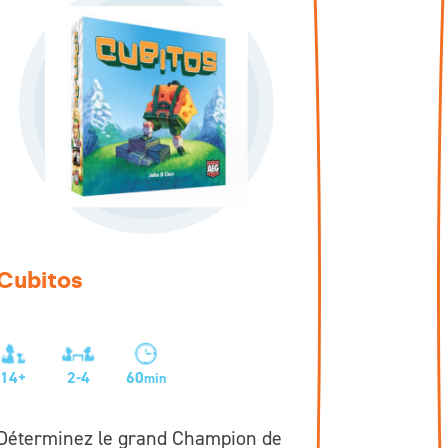
Cubitos
14+
2-4
60
min
Déterminez le grand Champion de