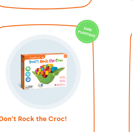
SAN
S
PLASTIQ
U
E
Don’t Rock the Croc!