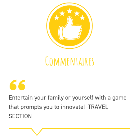
Commentaires
Entertain your family or yourself with a game
I’
that prompts you to innovate! -TRAVEL
ex
SECTION
th
ev
br