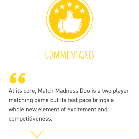
Commentaires
At its core, Match Madness Duo is a two player
Pu
matching game but its fast pace brings a
zi
whole new element of excitement and
ey
competitiveness.
th
cr
st