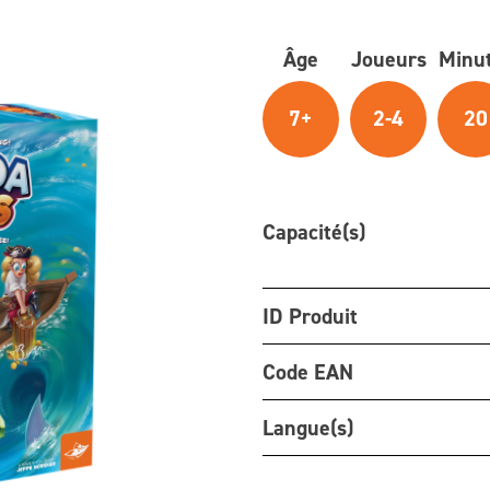
Âge
Joueurs
Minu
7+
2-4
20
Capacité(s)
ID Produit
Code EAN
Langue(s)