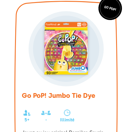
GO POP!
Go PoP! Jumbo Tie Dye
5+
-
Illimité