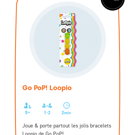
Go PoP! Loopio
5+
1-2
2
min
Joue & porte partout les jolis bracelets
Loopio de Go PoP!