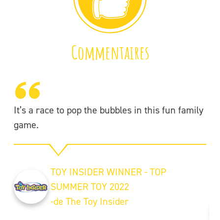
Commentaires
It’s a race to pop the bubbles in this fun family
It
game.
re
a 
fu
TOY INSIDER WINNER - TOP
SUMMER TOY 2022
-de The Toy Insider